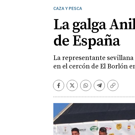
CAZA Y PESCA
La galga An
de España
La representante sevillana s
en el cercón de El Borlón e
Facebook
Twitter
Whatsapp
Telegram
Copiar
enlace