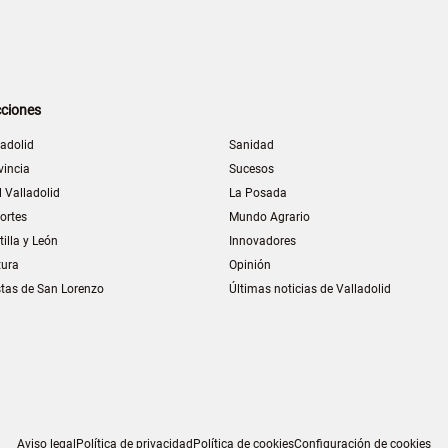
ciones
ladolid
Sanidad
vincia
Sucesos
l Valladolid
La Posada
ortes
Mundo Agrario
tilla y León
Innovadores
tura
Opinión
stas de San Lorenzo
Últimas noticias de Valladolid
Aviso legal
Política de privacidad
Política de cookies
Configuración de cookies