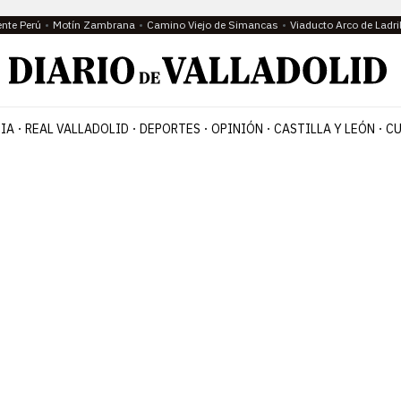
ente Perú
Motín Zambrana
Camino Viejo de Simancas
Viaducto Arco de Ladri
IA
REAL VALLADOLID
DEPORTES
OPINIÓN
CASTILLA Y LEÓN
CU