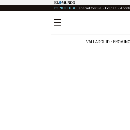
ES NOTICIA
Especial Cecilia
Eclipse
Accid
Menú
VALLADOLID
PROVINC