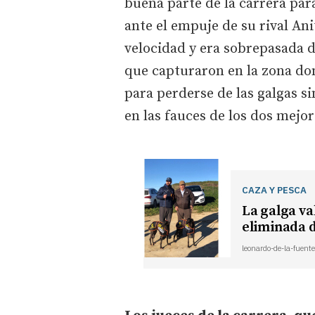
buena parte de la carrera par
ante el empuje de su rival An
velocidad y era sobrepasada d
que capturaron en la zona do
para perderse de las galgas s
en las fauces de los dos mejo
CAZA Y PESCA
La galga va
eliminada d
leonardo-de-la-fuente