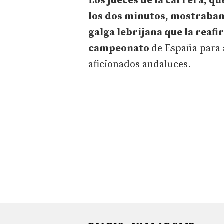
Los jueces de la carrera, q
los dos minutos, mostraban 
galga lebrijana que la reaf
campeonato
de España para 
aficionados andaluces.