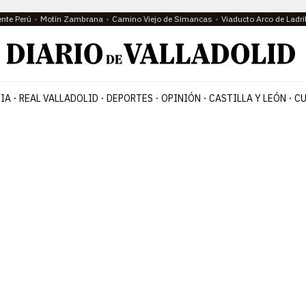
ente Perú
Motín Zambrana
Camino Viejo de Simancas
Viaducto Arco de Ladri
IA
REAL VALLADOLID
DEPORTES
OPINIÓN
CASTILLA Y LEÓN
CU