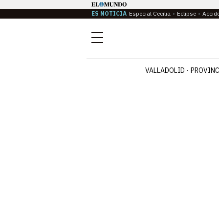
ES NOTICIA
Especial Cecilia
Eclipse
Accid
Menú
VALLADOLID
PROVINC