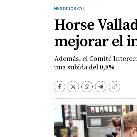
NEGOCIOS CYL
Horse Vallad
mejorar el in
Además, el Comité Intercen
una subida del 0,8%
Facebook
Twitter
Whatsapp
Telegram
Copiar
enlace