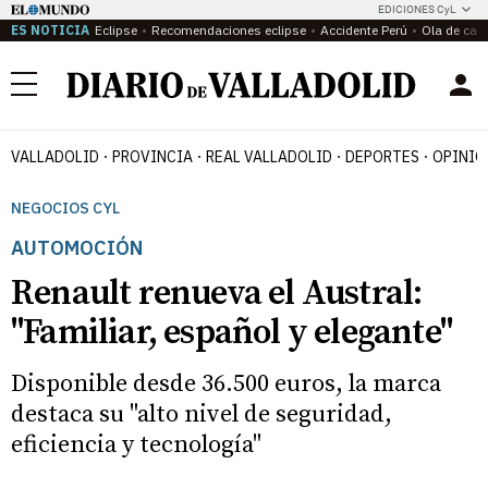
EDICIONES CyL
ES NOTICIA
Eclipse
Recomendaciones eclipse
Accidente Perú
Ola de calo
Menú
VALLADOLID
PROVINCIA
REAL VALLADOLID
DEPORTES
OPINIÓ
NEGOCIOS CYL
AUTOMOCIÓN
Renault renueva el Austral:
"Familiar, español y elegante"
Disponible desde 36.500 euros, la marca
destaca su "alto nivel de seguridad,
eficiencia y tecnología"