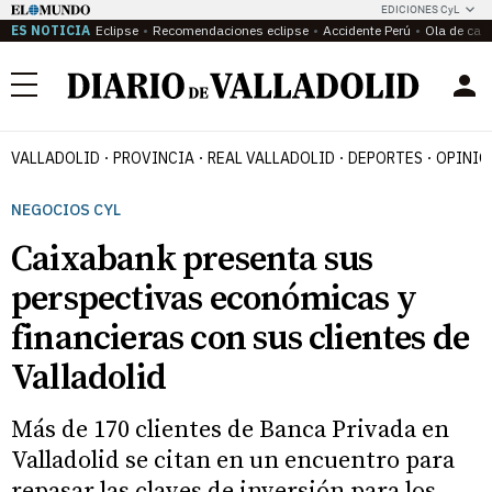
EDICIONES CyL
ES NOTICIA
Eclipse
Recomendaciones eclipse
Accidente Perú
Ola de calo
Menú
VALLADOLID
PROVINCIA
REAL VALLADOLID
DEPORTES
OPINIÓ
NEGOCIOS CYL
Caixabank presenta sus
perspectivas económicas y
financieras con sus clientes de
Valladolid
Más de 170 clientes de Banca Privada en
Valladolid se citan en un encuentro para
repasar las claves de inversión para los