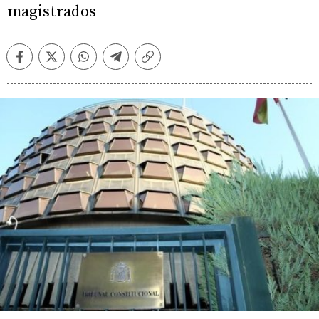
magistrados
Facebook
Twitter
Whatsapp
Telegram
Copiar
enlace