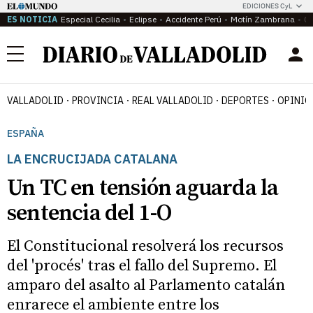
EDICIONES CyL
ES NOTICIA
Especial Cecilia
Eclipse
Accidente Perú
Motín Zambrana
Ca
Menú
VALLADOLID
PROVINCIA
REAL VALLADOLID
DEPORTES
OPINIÓ
ESPAÑA
LA ENCRUCIJADA CATALANA
Un TC en tensión aguarda la
sentencia del 1-O
El Constitucional resolverá los recursos
del 'procés' tras el fallo del Supremo. El
amparo del asalto al Parlamento catalán
enrarece el ambiente entre los