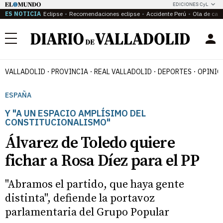
EDICIONES CyL
ES NOTICIA
Eclipse
Recomendaciones eclipse
Accidente Perú
Ola de calo
Menú
VALLADOLID
PROVINCIA
REAL VALLADOLID
DEPORTES
OPINIÓ
ESPAÑA
Y "A UN ESPACIO AMPLÍSIMO DEL
CONSTITUCIONALISMO"
Álvarez de Toledo quiere
fichar a Rosa Díez para el PP
"Abramos el partido, que haya gente
distinta", defiende la portavoz
parlamentaria del Grupo Popular