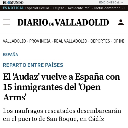
EDICIONES CyL
ES NOTICIA
Especial Cecilia
Eclipse
Accidente Perú
Motín Zambrana
Ca
Menú
VALLADOLID
PROVINCIA
REAL VALLADOLID
DEPORTES
OPINIÓ
ESPAÑA
REPARTO ENTRE PAÍSES
El 'Audaz' vuelve a España con
15 inmigrantes del 'Open
Arms'
Los naufragos rescatados desembarcarán
en el puerto de San Roque, en Cádiz