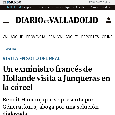
EDICIONES CyL
ES NOTICIA
Eclipse
Recomendaciones eclipse
Accidente Perú
Ola de calo
Menú
VALLADOLID
PROVINCIA
REAL VALLADOLID
DEPORTES
OPINIÓ
ESPAÑA
VISITA EN SOTO DEL REAL
Un exministro francés de
Hollande visita a Junqueras en
la cárcel
Benoit Hamon, que se presenta por
Géneration.s, aboga por una solución
dialogada