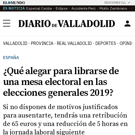
EDICIONES CyL
ES NOTICIA
Especial Cecilia
Eclipse
Accidente Perú
Motín Zambrana
Ca
Menú
VALLADOLID
PROVINCIA
REAL VALLADOLID
DEPORTES
OPINIÓ
ESPAÑA
¿Qué alegar para librarse de
una mesa electoral en las
elecciones generales 2019?
Si no dispones de motivos justificados
para ausentarte, tendrás una retribución
de 65 euros y una reducción de 5 horas en
la jornada laboral siguiente