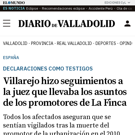
EDICIONES CyL
ES NOTICIA
Eclipse
Recomendaciones eclipse
Accidente Perú
Ola de calo
Menú
VALLADOLID
PROVINCIA
REAL VALLADOLID
DEPORTES
OPINIÓ
ESPAÑA
DECLARACIONES COMO TESTIGOS
Villarejo hizo seguimientos a
la juez que llevaba los asuntos
de los promotores de La Finca
Todos los afectados aseguran que se
sentían vigilados tras la muerte del
promotor de la urbanización en el 2010