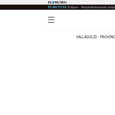
ES NOTICIA
Eclipse
Recomendaciones eclip
Menú
VALLADOLID
PROVINC