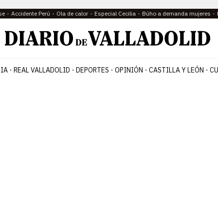
se
Accidente Perú
Ola de calor
Especial Cecilia
Búho a demanda mujeres
IA
REAL VALLADOLID
DEPORTES
OPINIÓN
CASTILLA Y LEÓN
CU