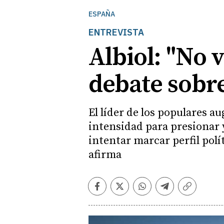
ESPAÑA
ENTREVISTA
Albiol: "No 
debate sobr
El líder de los populares a
intensidad para presionar 
intentar marcar perfil polí
afirma
Facebook
Twitter
Whatsapp
Telegram
Copiar
enlace