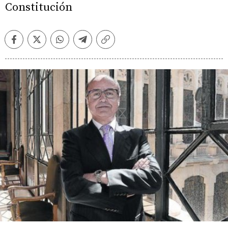
Constitución
Facebook
Twitter
Whatsapp
Telegram
Copiar
enlace