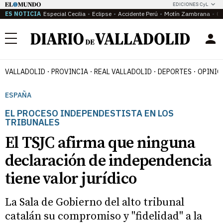
EDICIONES CyL
ES NOTICIA
Especial Cecilia
Eclipse
Accidente Perú
Motín Zambrana
Ca
Menú
VALLADOLID
PROVINCIA
REAL VALLADOLID
DEPORTES
OPINIÓ
ESPAÑA
EL PROCESO INDEPENDESTISTA EN LOS
TRIBUNALES
El TSJC afirma que ninguna
declaración de independencia
tiene valor jurídico
La Sala de Gobierno del alto tribunal
catalán su compromiso y "fidelidad" a la