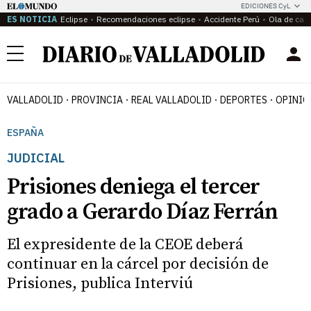
EDICIONES CyL
ES NOTICIA
Eclipse
Recomendaciones eclipse
Accidente Perú
Ola de calo
Menú
VALLADOLID
PROVINCIA
REAL VALLADOLID
DEPORTES
OPINIÓ
ESPAÑA
JUDICIAL
Prisiones deniega el tercer
grado a Gerardo Díaz Ferrán
El expresidente de la CEOE deberá
continuar en la cárcel por decisión de
Prisiones, publica Interviú