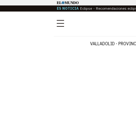
ES NOTICIA
Eclipse
Recomendaciones eclip
Menú
VALLADOLID
PROVINC