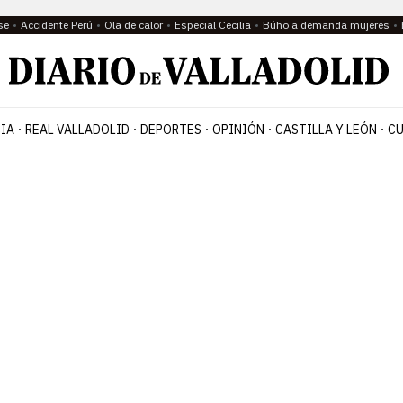
se
Accidente Perú
Ola de calor
Especial Cecilia
Búho a demanda mujeres
IA
REAL VALLADOLID
DEPORTES
OPINIÓN
CASTILLA Y LEÓN
CU