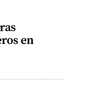
iras
eros en