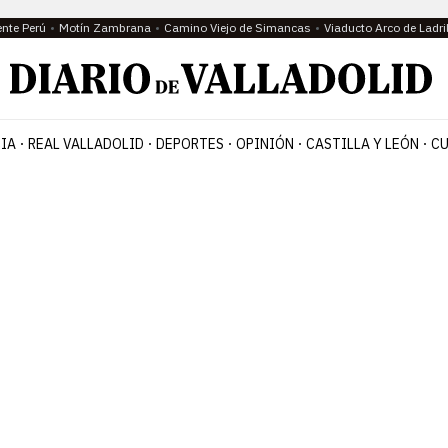
ente Perú
Motín Zambrana
Camino Viejo de Simancas
Viaducto Arco de Ladri
IA
REAL VALLADOLID
DEPORTES
OPINIÓN
CASTILLA Y LEÓN
CU