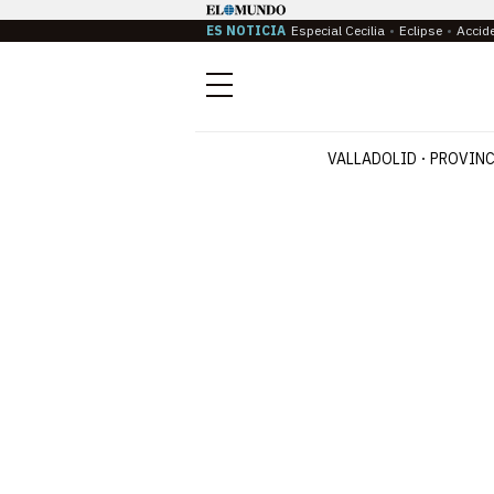
ES NOTICIA
Especial Cecilia
Eclipse
Accid
Menú
VALLADOLID
PROVINC