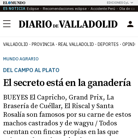
EDICIONES CyL
ES NOTICIA
Eclipse
Recomendaciones eclipse
Accidente Perú
Ola de calo
Menú
VALLADOLID
PROVINCIA
REAL VALLADOLID
DEPORTES
OPINIÓ
MUNDO AGRARIO
DEL CAMPO AL PLATO
El secreto está en la ganadería
BUEYES El Capricho, Grand Prix, La
Brasería de Cuéllar, El Riscal y Santa
Rosalía son famosos por su carne de estos
machos castrados y de wagyu / Todos
cuentan con fincas propias en las que