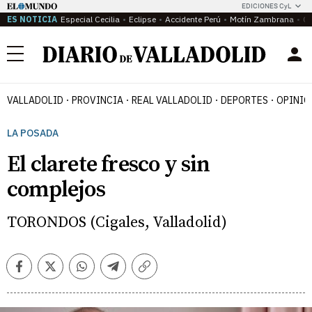
EDICIONES CyL
ES NOTICIA
Especial Cecilia
Eclipse
Accidente Perú
Motín Zambrana
Ca
Menú
VALLADOLID
PROVINCIA
REAL VALLADOLID
DEPORTES
OPINIÓ
LA POSADA
El clarete fresco y sin
complejos
TORONDOS (Cigales, Valladolid)
Facebook
Twitter
Whatsapp
Telegram
Copiar
enlace