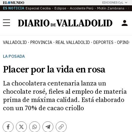
EDICIONES CyL
ES NOTICIA
Especial Cecilia
Eclipse
Accidente Perú
Motín Zambrana
Ca
Menú
VALLADOLID
PROVINCIA
REAL VALLADOLID
DEPORTES
OPINIÓ
LA POSADA
Placer por la vida en rosa
La chocolatera centenaria lanza un
chocolate rosé, fieles al empleo de materia
prima de máxima calidad. Está elaborado
con un 70% de cacao criollo
Facebook
Twitter
Whatsapp
Telegram
Copiar