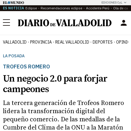
EDICIONES CyL
ES NOTICIA
Eclipse
Recomendaciones eclipse
Accidente Perú
Ola de calo
Menú
VALLADOLID
PROVINCIA
REAL VALLADOLID
DEPORTES
OPINIÓ
LA POSADA
TROFEOS ROMERO
Un negocio 2.0 para forjar
campeones
La tercera generación de Trofeos Romero
lidera la transformación digital del
pequeño comercio. De las medallas de la
Cumbre del Clima de la ONU a la Maratón