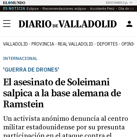
EDICIONES CyL
ES NOTICIA
Eclipse
Recomendaciones eclipse
Accidente Perú
Ola de calo
Menú
VALLADOLID
PROVINCIA
REAL VALLADOLID
DEPORTES
OPINIÓ
INTERNACIONAL
'GUERRA DE DRONES'
El asesinato de Soleimani
salpica a la base alemana de
Ramstein
Un activista anónimo denuncia al centro
militar estadounidense por su presunta
participación en el ataque contra el