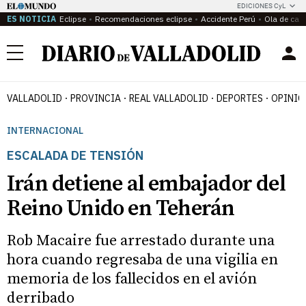
EDICIONES CyL
ES NOTICIA
Eclipse
Recomendaciones eclipse
Accidente Perú
Ola de calo
Menú
VALLADOLID
PROVINCIA
REAL VALLADOLID
DEPORTES
OPINIÓ
INTERNACIONAL
ESCALADA DE TENSIÓN
Irán detiene al embajador del
Reino Unido en Teherán
Rob Macaire fue arrestado durante una
hora cuando regresaba de una vigilia en
memoria de los fallecidos en el avión
derribado