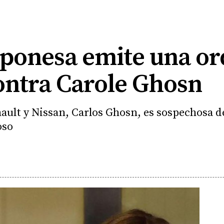
japonesa emite una o
ontra Carole Ghosn
nault y Nissan, Carlos Ghosn, es sospechosa de
oso