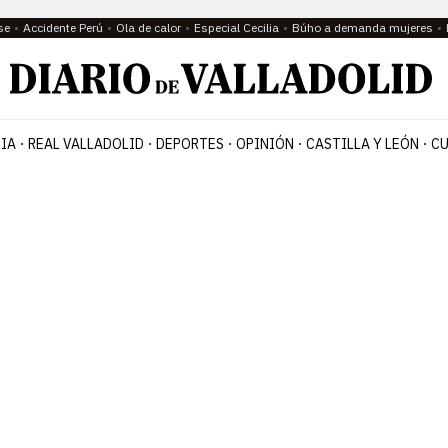
se
Accidente Perú
Ola de calor
Especial Cecilia
Búho a demanda mujeres
IA
REAL VALLADOLID
DEPORTES
OPINIÓN
CASTILLA Y LEÓN
CU