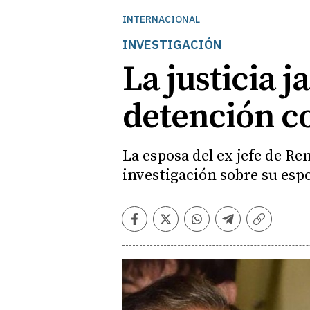
INTERNACIONAL
INVESTIGACIÓN
La justicia 
detención c
La esposa del ex jefe de Re
investigación sobre su esp
Facebook
Twitter
Whatsapp
Telegram
Copiar
enlace