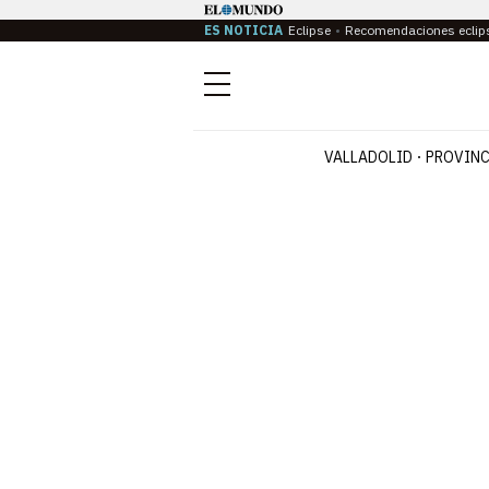
ES NOTICIA
Eclipse
Recomendaciones eclip
Menú
VALLADOLID
PROVINC