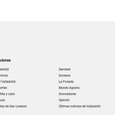
ciones
ladolid
Sanidad
vincia
Sucesos
l Valladolid
La Posada
ortes
Mundo Agrario
tilla y León
Innovadores
tura
Opinión
stas de San Lorenzo
Últimas noticias de Valladolid