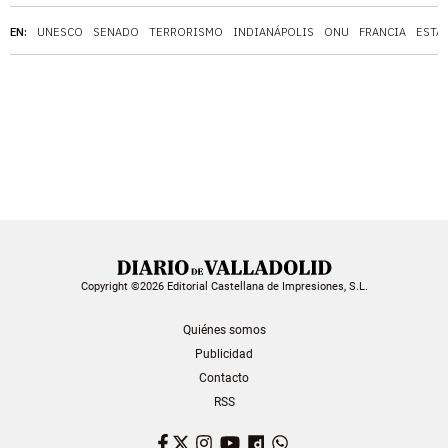
EN:
UNESCO
SENADO
TERRORISMO
INDIANÁPOLIS
ONU
FRANCIA
ESTA
Copyright ©2026 Editorial Castellana de Impresiones, S.L.
Quiénes somos
Publicidad
Contacto
RSS
Facebook
Twitter
Instagram
YouTube
Dailymotion
WhatsApp