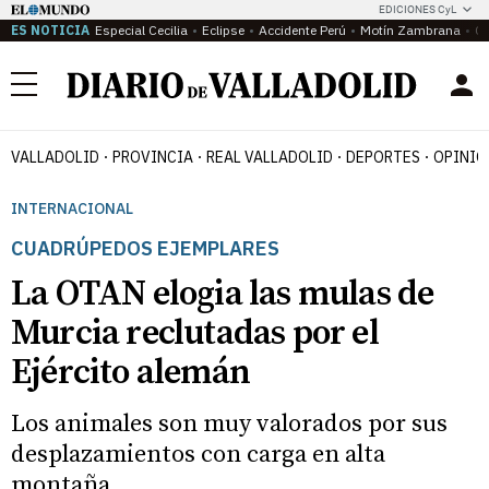
EDICIONES CyL
ES NOTICIA
Especial Cecilia
Eclipse
Accidente Perú
Motín Zambrana
Ca
Menú
VALLADOLID
PROVINCIA
REAL VALLADOLID
DEPORTES
OPINIÓ
INTERNACIONAL
CUADRÚPEDOS EJEMPLARES
La OTAN elogia las mulas de
Murcia reclutadas por el
Ejército alemán
Los animales son muy valorados por sus
desplazamientos con carga en alta
montaña