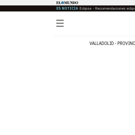
ES NOTICIA
Eclipse
Recomendaciones eclip
Menú
VALLADOLID
PROVINC