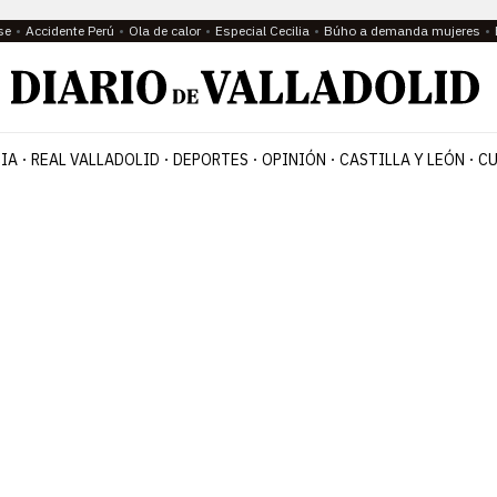
se
Accidente Perú
Ola de calor
Especial Cecilia
Búho a demanda mujeres
IA
REAL VALLADOLID
DEPORTES
OPINIÓN
CASTILLA Y LEÓN
CU