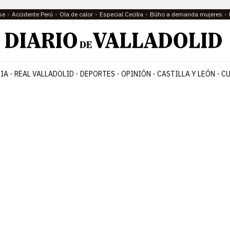
se
Accidente Perú
Ola de calor
Especial Cecilia
Búho a demanda mujeres
IA
REAL VALLADOLID
DEPORTES
OPINIÓN
CASTILLA Y LEÓN
CU