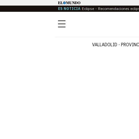
ES NOTICIA
Eclipse
Recomendaciones eclip
Menú
VALLADOLID
PROVINC