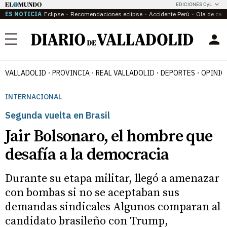
EDICIONES CyL
ES NOTICIA
Eclipse
Recomendaciones eclipse
Accidente Perú
Ola de calo
Menú
VALLADOLID
PROVINCIA
REAL VALLADOLID
DEPORTES
OPINIÓ
INTERNACIONAL
Segunda vuelta en Brasil
Jair Bolsonaro, el hombre que
desafía a la democracia
Durante su etapa militar, llegó a amenazar
con bombas si no se aceptaban sus
demandas sindicales Algunos comparan al
candidato brasileño con Trump,