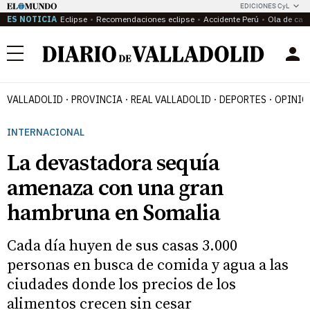
EDICIONES CyL
ES NOTICIA
Eclipse
Recomendaciones eclipse
Accidente Perú
Ola de calo
Menú
VALLADOLID
PROVINCIA
REAL VALLADOLID
DEPORTES
OPINIÓ
INTERNACIONAL
La devastadora sequía
amenaza con una gran
hambruna en Somalia
Cada día huyen de sus casas 3.000
personas en busca de comida y agua a las
ciudades donde los precios de los
alimentos crecen sin cesar