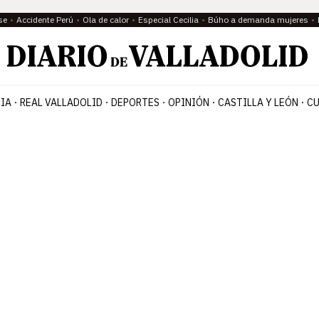
se
Accidente Perú
Ola de calor
Especial Cecilia
Búho a demanda mujeres
IA
REAL VALLADOLID
DEPORTES
OPINIÓN
CASTILLA Y LEÓN
CU