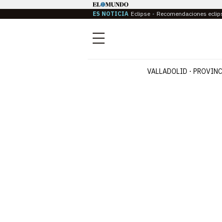
ES NOTICIA
Eclipse
Recomendaciones eclip
Menú
VALLADOLID
PROVINC