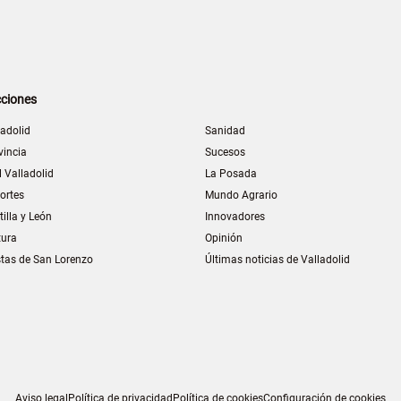
ciones
ladolid
Sanidad
vincia
Sucesos
l Valladolid
La Posada
ortes
Mundo Agrario
tilla y León
Innovadores
tura
Opinión
stas de San Lorenzo
Últimas noticias de Valladolid
Aviso legal
Política de privacidad
Política de cookies
Configuración de cookies