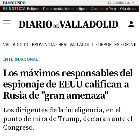
EDICIONES CyL
ES NOTICIA
Eclipse
Recomendaciones eclipse
Accidente Perú
Ola de calo
Menú
VALLADOLID
PROVINCIA
REAL VALLADOLID
DEPORTES
OPINIÓ
INTERNACIONAL
Los máximos responsables del
espionaje de EEUU califican a
Rusia de "gran amenaza"
Los dirigentes de la inteligencia, en el
punto de mira de Trump, declaran ante el
Congreso.