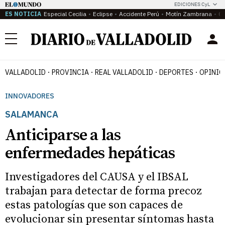
EDICIONES CyL
ES NOTICIA
Especial Cecilia
Eclipse
Accidente Perú
Motín Zambrana
Ca
Menú
VALLADOLID
PROVINCIA
REAL VALLADOLID
DEPORTES
OPINIÓ
INNOVADORES
SALAMANCA
Anticiparse a las
enfermedades hepáticas
Investigadores del CAUSA y el IBSAL
trabajan para detectar de forma precoz
estas patologías que son capaces de
evolucionar sin presentar síntomas hasta