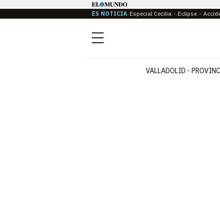
ES NOTICIA
Especial Cecilia
Eclipse
Accid
Menú
VALLADOLID
PROVINC