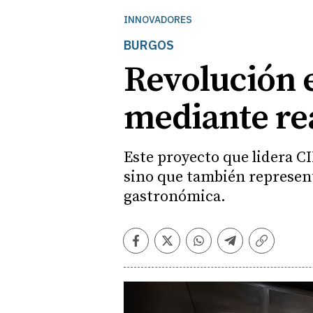
INNOVADORES
BURGOS
Revolución 
mediante re
Este proyecto que lidera CI
sino que también represent
gastronómica.
Facebook
Twitter
Whatsapp
Telegram
Copiar
enlace