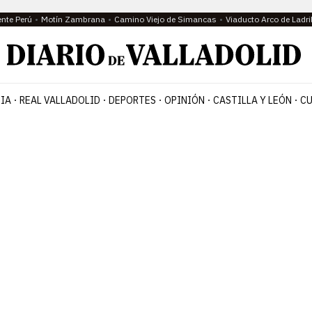
ente Perú
Motín Zambrana
Camino Viejo de Simancas
Viaducto Arco de Ladri
IA
REAL VALLADOLID
DEPORTES
OPINIÓN
CASTILLA Y LEÓN
CU