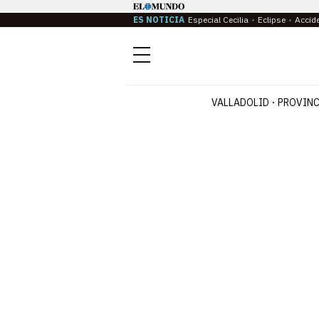
ES NOTICIA
Especial Cecilia
Eclipse
Accid
Menú
VALLADOLID
PROVINC