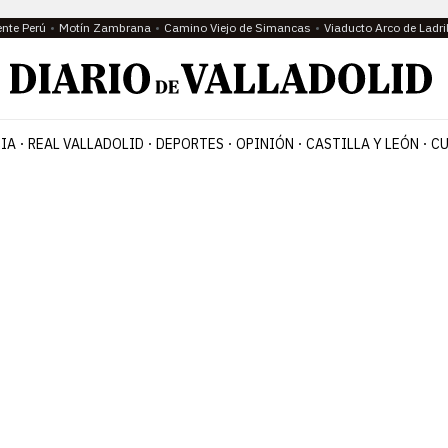
ente Perú
Motín Zambrana
Camino Viejo de Simancas
Viaducto Arco de Ladri
IA
REAL VALLADOLID
DEPORTES
OPINIÓN
CASTILLA Y LEÓN
CU