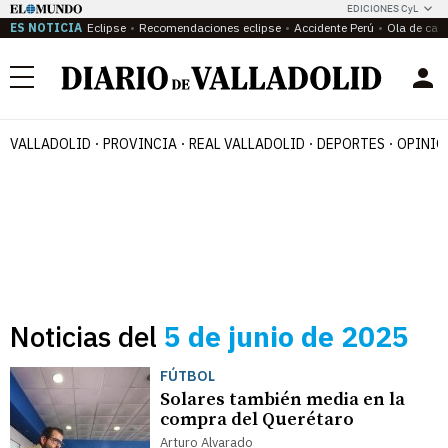
EDICIONES CyL
ES NOTICIA
Eclipse
Recomendaciones eclipse
Accidente Perú
Ola de calo
Menú
VALLADOLID
PROVINCIA
REAL VALLADOLID
DEPORTES
OPINIÓ
Noticias del
5 de junio de 2025
FÚTBOL
Solares también media en la
compra del Querétaro
Arturo Alvarado