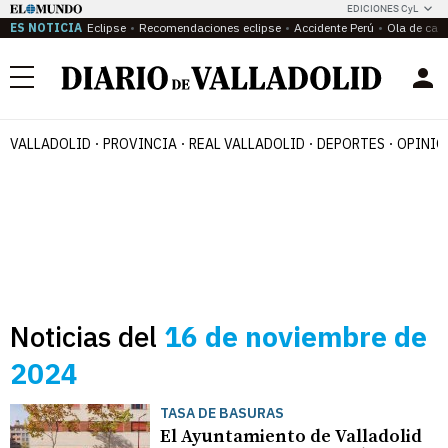
EDICIONES CyL
ES NOTICIA
Eclipse
Recomendaciones eclipse
Accidente Perú
Ola de calo
Menú
VALLADOLID
PROVINCIA
REAL VALLADOLID
DEPORTES
OPINIÓ
Noticias del
16 de noviembre de
2024
TASA DE BASURAS
El Ayuntamiento de Valladolid