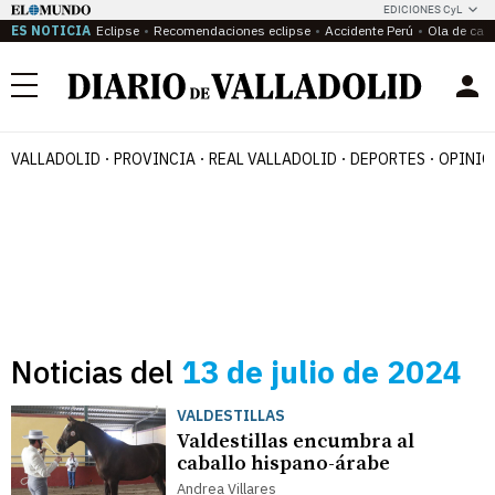
EDICIONES CyL
ES NOTICIA
Eclipse
Recomendaciones eclipse
Accidente Perú
Ola de calo
Menú
VALLADOLID
PROVINCIA
REAL VALLADOLID
DEPORTES
OPINIÓ
Noticias del
13 de julio de 2024
VALDESTILLAS
Valdestillas encumbra al
caballo hispano-árabe
Andrea Villares