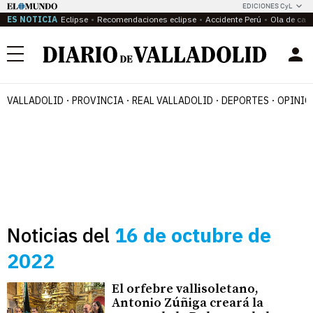
EDICIONES CyL
ES NOTICIA
Eclipse
Recomendaciones eclipse
Accidente Perú
Ola de calo
Menú
VALLADOLID
PROVINCIA
REAL VALLADOLID
DEPORTES
OPINIÓ
Noticias del
16 de octubre de
2022
El orfebre vallisoletano,
Antonio Zúñiga creará la