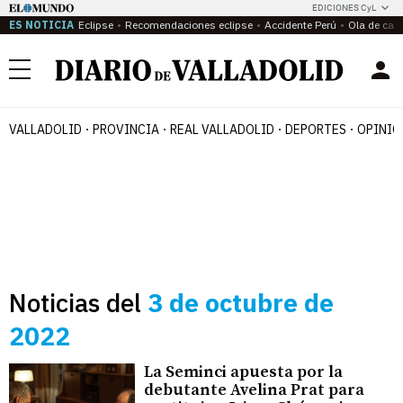
EDICIONES CyL
ES NOTICIA
Eclipse
Recomendaciones eclipse
Accidente Perú
Ola de calo
Menú
VALLADOLID
PROVINCIA
REAL VALLADOLID
DEPORTES
OPINIÓ
Noticias del
3 de octubre de
2022
La Seminci apuesta por la
debutante Avelina Prat para