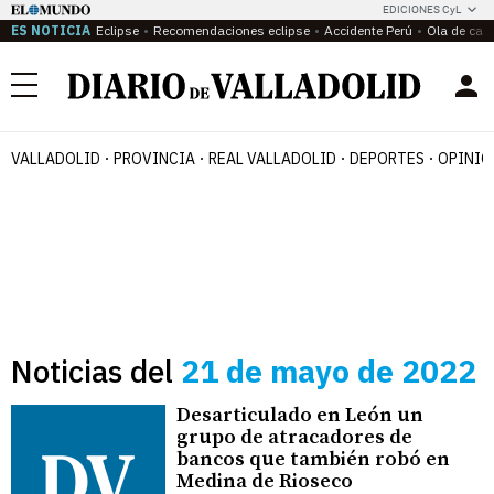
EDICIONES CyL
ES NOTICIA
Eclipse
Recomendaciones eclipse
Accidente Perú
Ola de calo
Menú
VALLADOLID
PROVINCIA
REAL VALLADOLID
DEPORTES
OPINIÓ
Noticias del
21 de mayo de 2022
Desarticulado en León un
grupo de atracadores de
bancos que también robó en
Medina de Rioseco