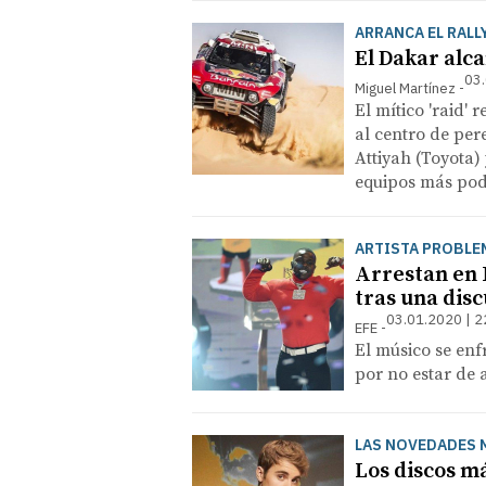
ARRANCA EL RALL
El Dakar alc
03.
Miguel Martínez
El mítico 'raid'
al centro de pe
Attiyah (Toyota) 
equipos más po
ARTISTA PROBLE
Arrestan en 
tras una dis
03.01.2020 | 2
EFE
El músico se enf
por no estar de 
LAS NOVEDADES 
Los discos m