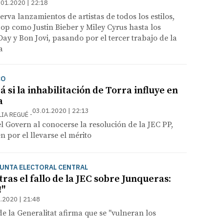
.01.2020 | 22:18
erva lanzamientos de artistas de todos los estilos,
pop como Justin Bieber y Miley Cyrus hasta los
ay y Bon Jovi, pasando por el tercer trabajo de la
a
CO
 si la inhabilitación de Torra influye en
a
03.01.2020 | 22:13
LIA REGUÉ
l Govern al conocerse la resolución de la JEC PP,
n por el llevarse el mérito
JUNTA ELECTORAL CENTRAL
as el fallo de la JEC sobre Junqueras:
!"
.2020 | 21:48
de la Generalitat afirma que se "vulneran los