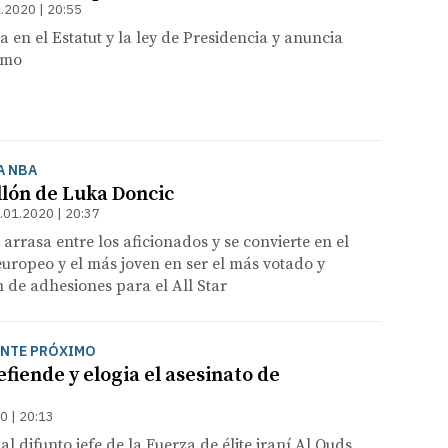
.2020 | 20:55
a en el Estatut y la ley de Presidencia y anuncia
emo
LA NBA
llón de Luka Doncic
.01.2020 | 20:37
 arrasa entre los aficionados y se convierte en el
uropeo y el más joven en ser el más votado y
n de adhesiones para el All Star
ENTE PRÓXIMO
fiende y elogia el asesinato de
0 | 20:13
al difunto jefe de la Fuerza de élite iraní Al Quds