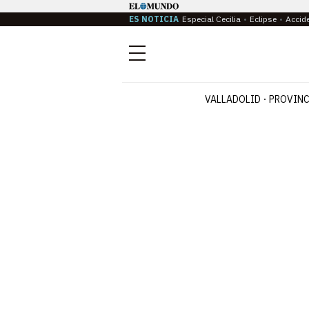
ES NOTICIA
Especial Cecilia
Eclipse
Accid
Menú
VALLADOLID
PROVINC