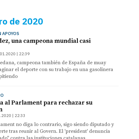
ro de 2020
N APOYOS
ez, una campeona mundial casi
01.2020 | 22:39
oledana, campeona también de España de muay
ginar el deporte con su trabajo en una gasolinera
pitiendo
CO
a al Parlament para rechazar su
n
.2020 | 22:33
lament no diga lo contrario, sigo siendo diputado y
ierte tras reunir al Govern. El 'president' denuncia
ado" contra las instituciones catalanas