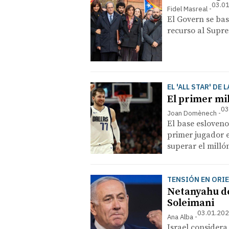
03.01
Fidel Masreal
El Govern se bas
recurso al Supr
EL 'ALL STAR' DE 
El primer mi
03
Joan Domènech
El base esloveno
primer jugador e
superar el milló
TENSIÓN EN ORI
Netanyahu de
Soleimani
03.01.202
Ana Alba
Israel considera 