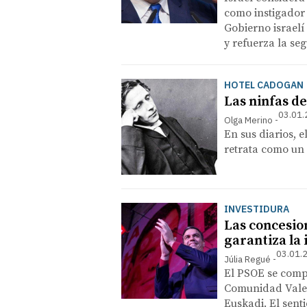
como instigador d
Gobierno israelí
y refuerza la s
HOTEL CADOGAN
Las ninfas de
03.01.
Olga Merino
En sus diarios, el
retrata como un
INVESTIDURA
Las concesion
garantiza la 
03.01.
Júlia Regué
El PSOE se comp
Comunidad Valen
Euskadi. El sent