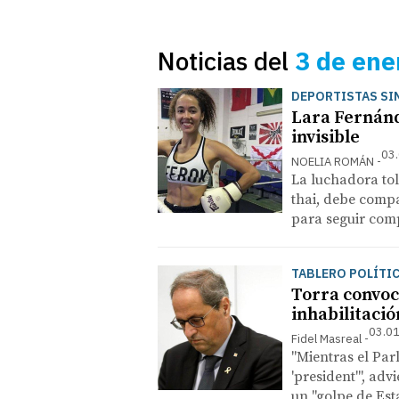
Noticias del
3 de ene
DEPORTISTAS SI
Lara Fernánd
invisible
03.
NOELIA ROMÁN
La luchadora t
thai, debe compa
para seguir com
TABLERO POLÍTI
Torra convoc
inhabilitació
03.01
Fidel Masreal
"Mientras el Par
'president'", adv
un "golpe de Est