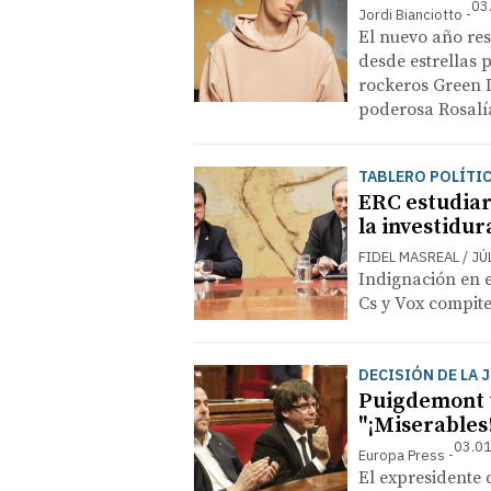
03
Jordi Bianciotto
El nuevo año res
desde estrellas 
rockeros Green D
poderosa Rosalí
TABLERO POLÍTI
ERC estudiará
la investidur
FIDEL MASREAL / JÚ
Indignación en e
Cs y Vox compite
DECISIÓN DE LA 
Puigdemont tr
"¡Miserables
03.01
Europa Press
El expresidente 