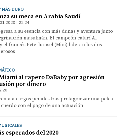
Y MÁS DURO
anza su meca en Arabia Saudí
01.2020 | 22:24
 regresa a su esencia con más dunas y aventura junto
regrinación musulmán. El campeón catarí Al-
y el francés Peterhansel (Mini) lideran los dos
derosos
MÁTICO
Miami al rapero DaBaby por agresión
cusión por dinero
2:20
renta a cargos penales tras protagonizar una pelea
acuerdo con el pago de una actuación
MUSICALES
ás esperados del 2020