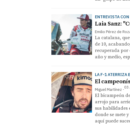
ENTREVISTA CON 
Laia Sanz: "
Emilio Pérez de Roz
La catalana, que
de 10, acabando,
recuperada por c
año y medio, esp
LA F-1 ATERRIZA 
El campeonís
03.
Miguel Martínez
El bicampeón de 
arrojo para arri
sus habilidades 
donde se mete y 
aquí puede suced