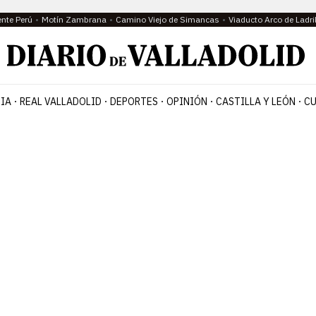
ente Perú
Motín Zambrana
Camino Viejo de Simancas
Viaducto Arco de Ladri
IA
REAL VALLADOLID
DEPORTES
OPINIÓN
CASTILLA Y LEÓN
CU