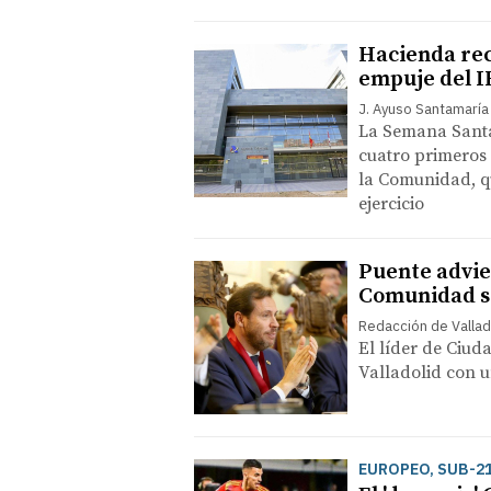
Hacienda rec
empuje del I
J. Ayuso Santamaría
La Semana Santa 
cuatro primeros 
la Comunidad, qu
ejercicio
Puente advier
Comunidad se
Redacción de Vallad
El líder de Ciud
Valladolid con un
EUROPEO, SUB-21: