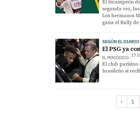
El bicampeón de 
segunda vez, las
Los hermanos Má
gana el Rally d
SEGÚN EL DIARIO 
El PSG ya co
17.0
EL PERIÓDICO
El club parisino
brasileño si reci
‹
1