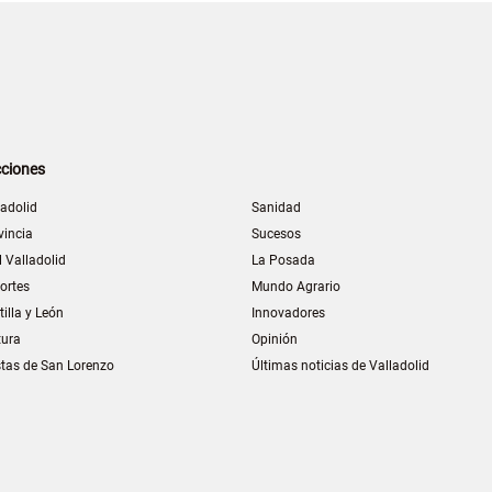
ciones
ladolid
Sanidad
vincia
Sucesos
l Valladolid
La Posada
ortes
Mundo Agrario
tilla y León
Innovadores
tura
Opinión
stas de San Lorenzo
Últimas noticias de Valladolid