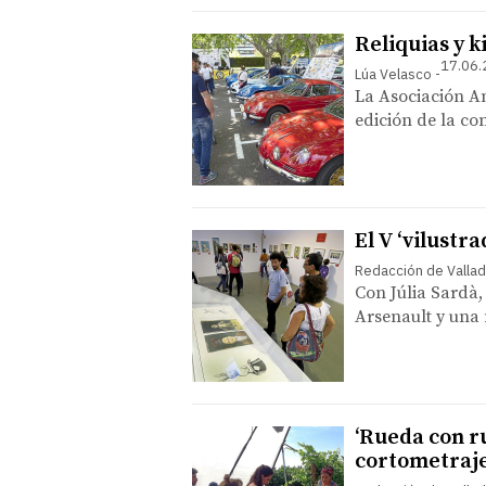
Reliquias y k
17.06.
Lúa Velasco
La Asociación Am
edición de la co
El V ‘vilustr
Redacción de Vallad
Con Júlia Sardà
Arsenault y una
‘Rueda con r
cortometraj