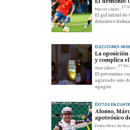
El 'demonio'
17.0
Marcos López
El gol inicial d
delantero italia
ELECCIONES ARG
La oposición 
y complica e
17.06.
Abel Gilbert
El peronismo cap
agravado este d
apagón
ÉXITOS EN CUAT
Alonso, Márq
apoteósico d
Emilio Pérez de Roz