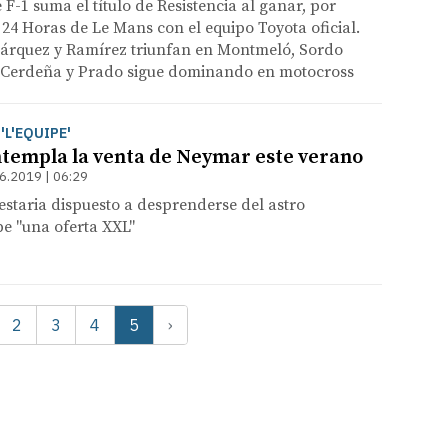
F-1 suma el título de Resistencia al ganar, por
 24 Horas de Le Mans con el equipo Toyota oficial.
rquez y Ramírez triunfan en Montmeló, Sordo
e Cerdeña y Prado sigue dominando en motocross
'L'EQUIPE'
ntempla la venta de Neymar este verano
6.2019 | 06:29
 estaria dispuesto a desprenderse del astro
be "una oferta XXL"
2
3
4
5
›