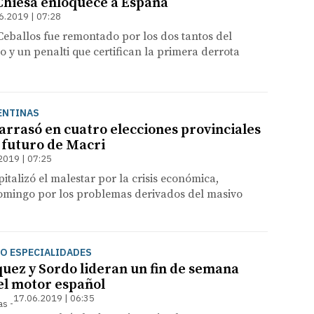
 Chiesa enloquece a España
6.2019 | 07:28
e Ceballos fue remontado por los dos tantos del
no y un penalti que certifican la primera derrota
ENTINAS
arrasó en cuatro elecciones provinciales
l futuro de Macri
2019 | 07:25
italizó el malestar por la crisis económica,
omingo por los problemas derivados del masivo
RO ESPECIALIDADES
uez y Sordo lideran un fin de semana
el motor español
17.06.2019 | 06:35
as