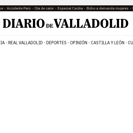
se
Accidente Perú
Ola de calor
Especial Cecilia
Búho a demanda mujeres
IA
REAL VALLADOLID
DEPORTES
OPINIÓN
CASTILLA Y LEÓN
CU