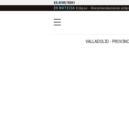
ES NOTICIA
Eclipse
Recomendaciones eclip
Menú
VALLADOLID
PROVINC