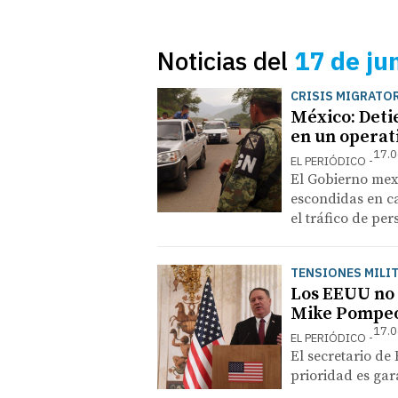
Noticias del
17 de ju
CRISIS MIGRATO
México: Deti
en un operat
17.0
EL PERIÓDICO
El Gobierno mex
escondidas en ca
el tráfico de pe
TENSIONES MILI
Los EEUU no 
Mike Pompe
17.0
EL PERIÓDICO
El secretario de
prioridad es gar