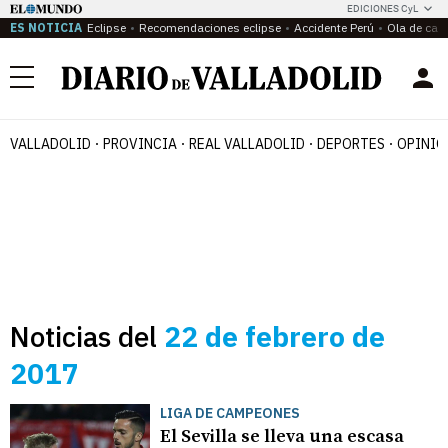
EDICIONES CyL
ES NOTICIA
Eclipse
Recomendaciones eclipse
Accidente Perú
Ola de calo
Menú
VALLADOLID
PROVINCIA
REAL VALLADOLID
DEPORTES
OPINIÓ
Noticias del
22 de febrero de
2017
LIGA DE CAMPEONES
El Sevilla se lleva una escasa