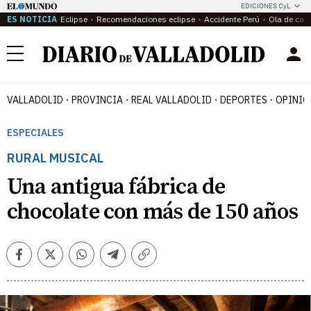
EDICIONES CyL
ES NOTICIA
Eclipse
Recomendaciones eclipse
Accidente Perú
Ola de calo
Menú
VALLADOLID
PROVINCIA
REAL VALLADOLID
DEPORTES
OPINIÓ
ESPECIALES
RURAL MUSICAL
Una antigua fábrica de
chocolate con más de 150 años
Facebook
Twitter
Whatsapp
Telegram
Copiar
enlace