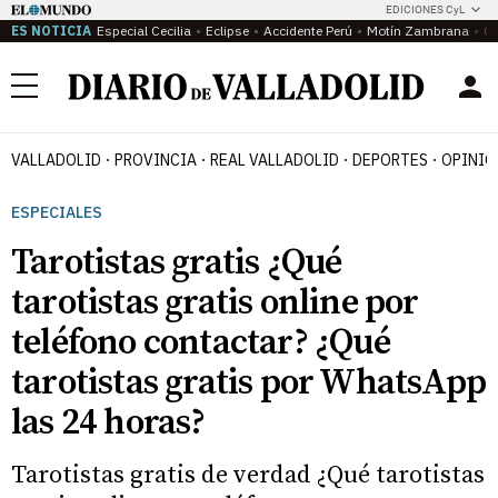
EDICIONES CyL
ES NOTICIA
Especial Cecilia
Eclipse
Accidente Perú
Motín Zambrana
Ca
Menú
VALLADOLID
PROVINCIA
REAL VALLADOLID
DEPORTES
OPINIÓ
ESPECIALES
Tarotistas gratis ¿Qué
tarotistas gratis online por
teléfono contactar? ¿Qué
tarotistas gratis por WhatsApp
las 24 horas?
Tarotistas gratis de verdad ¿Qué tarotistas