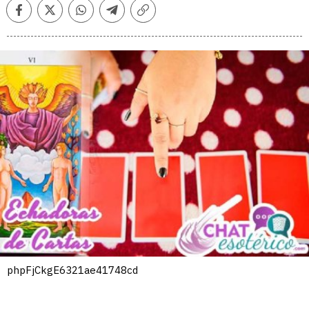
Facebook
Twitter
Whatsapp
Telegram
Copiar
enlace
phpFjCkgE6321ae41748cd