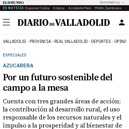
EDICIONES CyL
ES NOTICIA
Especial Cecilia
Eclipse
Accidente Perú
Motín Zambrana
Ca
Menú
VALLADOLID
PROVINCIA
REAL VALLADOLID
DEPORTES
OPINIÓ
ESPECIALES
AZUCARERA
Por un futuro sostenible del
campo a la mesa
Cuenta con tres grandes áreas de acción:
la contribución al desarrollo rural, el uso
responsable de los recursos naturales y el
impulso a la prosperidad y al bienestar de