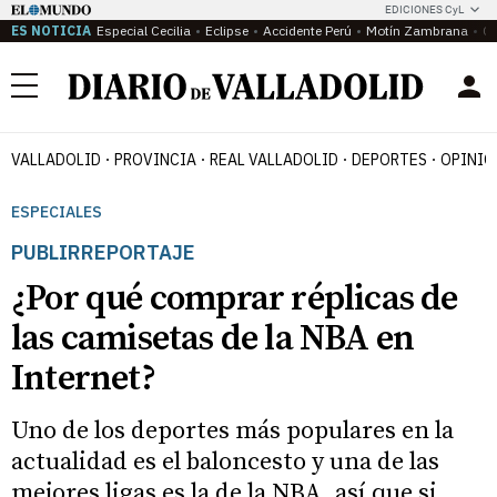
EDICIONES CyL
ES NOTICIA
Especial Cecilia
Eclipse
Accidente Perú
Motín Zambrana
Ca
Menú
VALLADOLID
PROVINCIA
REAL VALLADOLID
DEPORTES
OPINIÓ
ESPECIALES
PUBLIRREPORTAJE
¿Por qué comprar réplicas de
las camisetas de la NBA en
Internet?
Uno de los deportes más populares en la
actualidad es el baloncesto y una de las
mejores ligas es la de la NBA, así que si