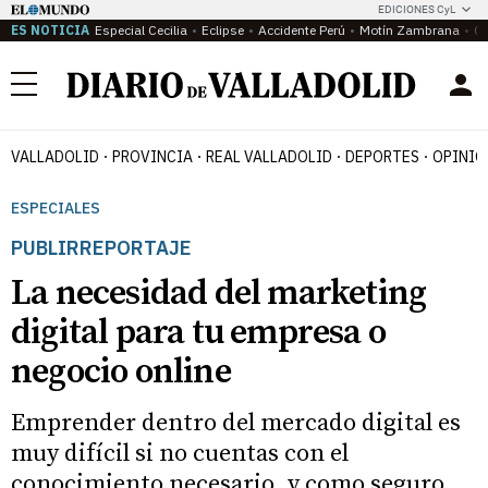
EDICIONES CyL
ES NOTICIA
Especial Cecilia
Eclipse
Accidente Perú
Motín Zambrana
Ca
Menú
VALLADOLID
PROVINCIA
REAL VALLADOLID
DEPORTES
OPINIÓ
ESPECIALES
PUBLIRREPORTAJE
La necesidad del marketing
digital para tu empresa o
negocio online
Emprender dentro del mercado digital es
muy difícil si no cuentas con el
conocimiento necesario, y como seguro