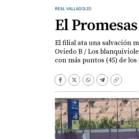
REAL VALLADOLID
El Promesas 
El filial ata una salvación 
Oviedo B / Los blanquiviole
con más puntos (45) de los
Facebook
Twitter
Whatsapp
Telegram
Copiar
enlace