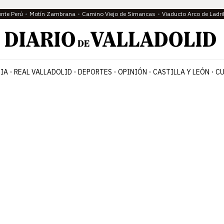
ente Perú
Motín Zambrana
Camino Viejo de Simancas
Viaducto Arco de Ladri
IA
REAL VALLADOLID
DEPORTES
OPINIÓN
CASTILLA Y LEÓN
CU