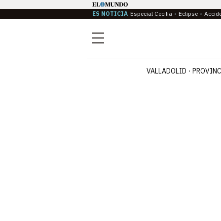
ES NOTICIA
Especial Cecilia
Eclipse
Accid
Menú
VALLADOLID
PROVINC