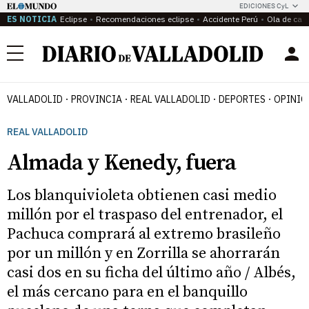
EDICIONES CyL
ES NOTICIA
Eclipse
Recomendaciones eclipse
Accidente Perú
Ola de calo
Menú
VALLADOLID
PROVINCIA
REAL VALLADOLID
DEPORTES
OPINIÓ
REAL VALLADOLID
Almada y Kenedy, fuera
Los blanquivioleta obtienen casi medio
millón por el traspaso del entrenador, el
Pachuca comprará al extremo brasileño
por un millón y en Zorrilla se ahorrarán
casi dos en su ficha del último año / Albés,
el más cercano para en el banquillo