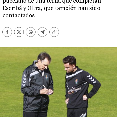
pucelano de una terna que completan
Escribá y Oltra, que también han sido
contactados
Facebook
Twitter
Whatsapp
Telegram
Copiar
enlace