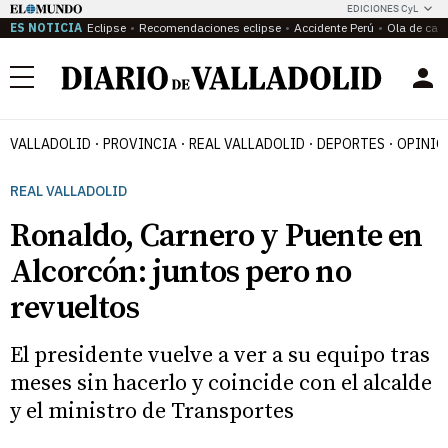
EDICIONES CyL
ES NOTICIA
Eclipse
Recomendaciones eclipse
Accidente Perú
Ola de calo
Menú
VALLADOLID
PROVINCIA
REAL VALLADOLID
DEPORTES
OPINIÓ
REAL VALLADOLID
Ronaldo, Carnero y Puente en
Alcorcón: juntos pero no
revueltos
El presidente vuelve a ver a su equipo tras
meses sin hacerlo y coincide con el alcalde
y el ministro de Transportes